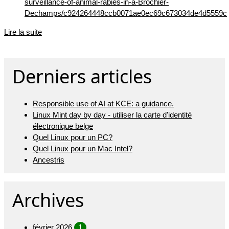
surveillance-of-animal-rabies-in-a-Brochier-
Dechamps/c924264448ccb0071ae0ec69c673034de4d5559c
Lire la suite
Derniers articles
Responsible use of AI at KCE: a guidance.
Linux Mint day by day - utiliser la carte d'identité
électronique belge
Quel Linux pour un PC?
Quel Linux pour un Mac Intel?
Ancestris
Archives
février 2026
1