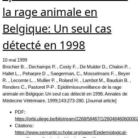
la rage animale en
Belgique: Un seul cas
détecté en 1998
10 mai 1999
Brochier B. , Dechamps P. , Costy F. , De Mulder D., Chalon P. ,
Hallet L. , Peharpre D ., Saegerman, C., Mosselmans F. , Beyer
R. , Lecomte L. , Mullier P. , Roland H. , Lambot M., Bauduin B. ,
Renders C., Pastoret P-P . Epidémiosurveillance de la rage
animale en Belgique: Un seul cas détecté en 1998. Annales de
Médecine Vétérinaire. 1999;143:273-280. [Journal article]
PDF:
https://orbi.uliege.be/bitstream/2268/58467/1/2604846060000
Citations:
https://www.semanticscholar.org/paper/Epidemiological-