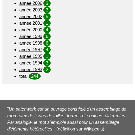
année 2006
3
année 2003
3
année 2002
5
année 2001
1
année 2000
4
année 1999
6
année 1998
6
année 1997
4
année 1995
1
année 1994
3
année 1993
2
total
244
"
Un patchwork est un ouvrage constitué d'un assemblage de
morceaux de tissus de tailles, formes et couleurs différentes.
Par analogie, le mot s'emploie aussi pour un assemblage
d'éléments hétéroclites
." (définition sur Wikipedia).