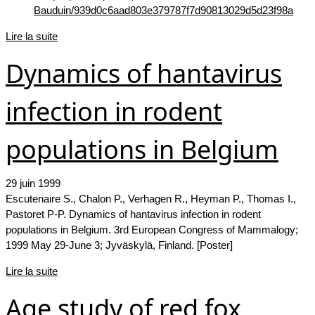
Bauduin/939d0c6aad803e379787f7d90813029d5d23f98a
Lire la suite
Dynamics of hantavirus
infection in rodent
populations in Belgium
29 juin 1999
Escutenaire S., Chalon P., Verhagen R., Heyman P., Thomas I.,
Pastoret P-P. Dynamics of hantavirus infection in rodent
populations in Belgium. 3rd European Congress of Mammalogy;
1999 May 29-June 3; Jyväskylä, Finland. [Poster]
Lire la suite
Age study of red fox