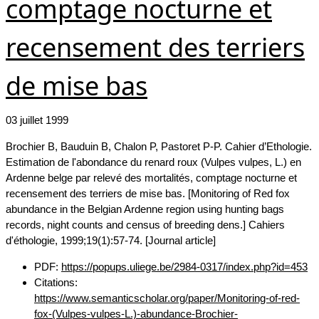
comptage nocturne et
recensement des terriers
de mise bas
03 juillet 1999
Brochier B, Bauduin B, Chalon P, Pastoret P-P. Cahier d’Ethologie.
Estimation de l'abondance du renard roux (Vulpes vulpes, L.) en
Ardenne belge par relevé des mortalités, comptage nocturne et
recensement des terriers de mise bas. [Monitoring of Red fox
abundance in the Belgian Ardenne region using hunting bags
records, night counts and census of breeding dens.] Cahiers
d'éthologie, 1999;19(1):57-74. [Journal article]
PDF:
https://popups.uliege.be/2984-0317/index.php?id=453
Citations:
https://www.semanticscholar.org/paper/Monitoring-of-red-
fox-(Vulpes-vulpes-L.)-abundance-Brochier-