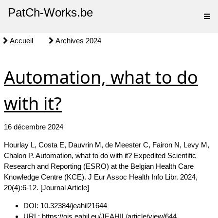
PatCh-Works.be
Accueil
Archives 2024
Automation, what to do
with it?
16 décembre 2024
Hourlay L, Costa E, Dauvrin M, de Meester C, Fairon N, Levy M,
Chalon P. Automation, what to do with it? Expedited Scientific
Research and Reporting (ESRO) at the Belgian Health Care
Knowledge Centre (KCE). J Eur Assoc Health Info Libr. 2024,
20(4):6-12. [Journal Article]
DOI:
10.32384/jeahil21644
URL:
https://ojs.eahil.eu/JEAHIL/article/view/644