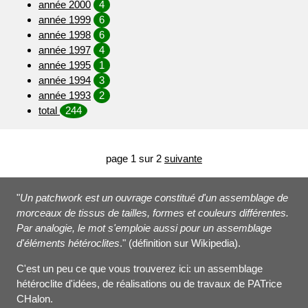
année 2000
4
année 1999
6
année 1998
6
année 1997
4
année 1995
1
année 1994
3
année 1993
2
total
244
page 1 sur 2
suivante
"
Un patchwork est un ouvrage constitué d'un assemblage de
morceaux de tissus de tailles, formes et couleurs différentes.
Par analogie, le mot s'emploie aussi pour un assemblage
d'éléments hétéroclites
." (définition sur Wikipedia).
C'est un peu ce que vous trouverez ici: un assemblage
hétéroclite d'idées, de réalisations ou de travaux de PATrice
CHalon.