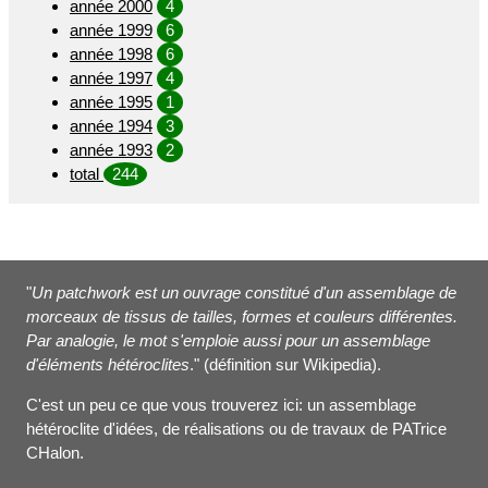
année 2000
4
année 1999
6
année 1998
6
année 1997
4
année 1995
1
année 1994
3
année 1993
2
total
244
"
Un patchwork est un ouvrage constitué d'un assemblage de
morceaux de tissus de tailles, formes et couleurs différentes.
Par analogie, le mot s'emploie aussi pour un assemblage
d'éléments hétéroclites
." (définition sur Wikipedia).
C'est un peu ce que vous trouverez ici: un assemblage
hétéroclite d'idées, de réalisations ou de travaux de PATrice
CHalon.