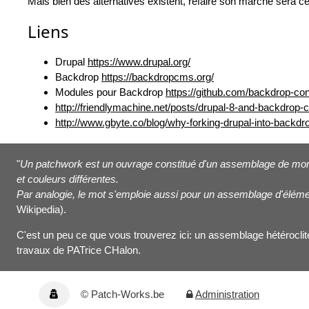
Mais bien des alternatives existent, refaire son marché sera ce
Liens
Drupal
https://www.drupal.org/
Backdrop
https://backdropcms.org/
Modules pour Backdrop
https://github.com/backdrop-con
http://friendlymachine.net/posts/drupal-8-and-backdrop
http://www.gbyte.co/blog/why-forking-drupal-into-backdr
"
Un patchwork est un ouvrage constitué d'un assemblage de morc
et couleurs différentes.
Par analogie, le mot s'emploie aussi pour un assemblage d'éléme
Wikipedia).
C'est un peu ce que vous trouverez ici: un assemblage hétéroclite
travaux de PATrice CHalon.
© Patch-Works.be
Administration