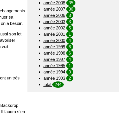
année 2008
35
année 2007
36
de changements
année 2006
3
nuer sa
année 2003
3
 on a besoin.
année 2002
5
ussi son lot
année 2001
1
favoriser
année 2000
4
 voit
année 1999
6
année 1998
6
année 1997
4
année 1995
1
année 1994
3
ent un très
année 1993
2
total
244
. Backdrop
Il faudra s'en