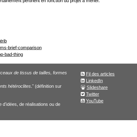
rtainement pertinent en fonction du projet à mener.
trib
-cms-brief-comparison
op-bad-thing
eaux de tissus de tailles, formes
Fil des articles
LinkedIn
nts hétéroclites
." (définition sur
Slideshare
Twitter
YouTube
 d'idées, de réalisations ou de