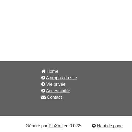
Home
A propos du site
Vie privée
Accessibilité
Contact
Généré par
PluXml
en 0.022s
Haut de page