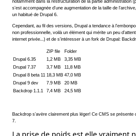
notamment dans la restructuration de la partie administration (p
s'est accompagnée d'une augmentation de la taille de l'archive,
un habitué de Drupal 6.
Cependant, au fil des versions, Drupal a tendance à l'embonpoin
non professionnelle, voilà un élément qui mérite un peu d'att
internet privée...) et de s'intéresser à un fork de Drupal: Backd
ZIP file
Folder
Drupal 6.35
1,2 MB
3,35 MB
Drupal 7.37
3,7 MB
11,8 MB
Drupal 8 beta 11
18,3 MB
47,0 MB
Drupal 9 dev
7.9 MB
20 MB
Backdrop 1.1.1
7,4 MB
24,5 MB
Backdrop s'avère clairement plus léger! Ce CMS se présente c
7.
La prise de poids est elle vraiment 