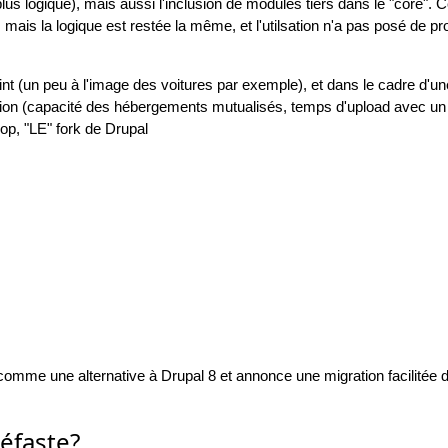
lus logique), mais aussi l'inclusion de modules tiers dans le "core". C
 mais la logique est restée la même, et l'utilsation n'a pas posé de p
t (un peu à l'image des voitures par exemple), et dans le cadre d'une 
ention (capacité des hébergements mutualisés, temps d'upload avec u
rop, "LE" fork de Drupal
omme une alternative à Drupal 8 et annonce une migration facilitée 
néfaste?