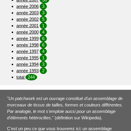
année 2006
3
année 2003
3
année 2002
5
année 2001
1
année 2000
4
année 1999
6
année 1998
6
année 1997
4
année 1995
1
année 1994
3
année 1993
2
total
244
"
Un patchwork est un ouvrage constitué d'un assemblage de
morceaux de tissus de tailles, formes et couleurs différentes.
Par analogie, le mot s'emploie aussi pour un assemblage
d'éléments hétéroclites
." (définition sur Wikipedia).
C'est un peu ce que vous trouverez ici: un assemblage