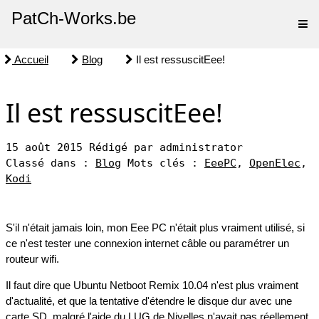
PatCh-Works.be
Accueil
Blog
Il est ressuscitEee!
Il est ressuscitEee!
15 août 2015
Rédigé par administrator
Classé dans :
Blog
Mots clés :
EeePC
,
OpenElec
,
Kodi
S'il n'était jamais loin, mon Eee PC n'était plus vraiment utilisé, si
ce n'est tester une connexion internet câble ou paramétrer un
routeur wifi.
Il faut dire que Ubuntu Netboot Remix 10.04 n'est plus vraiment
d'actualité, et que la tentative d'étendre le disque dur avec une
carte SD, malgré l'aide du LUG de Nivelles n'avait pas réellement