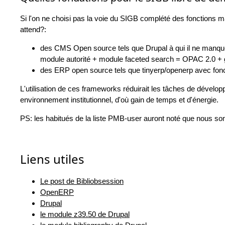
Si l'on ne choisi pas la voie du SIGB complété des fonctions ma
attend?:
des CMS Open source tels que Drupal à qui il ne manque
module autorité + module faceted search = OPAC 2.0 + g
des ERP open source tels que tinyerp/openerp avec fonct
L'utilisation de ces frameworks réduirait les tâches de dévelo
environnement institutionnel, d'où gain de temps et d'énergie.
PS: les habitués de la liste PMB-user auront noté que nous so
Liens utiles
Le post de Bibliobsession
OpenERP
Drupal
le module z39.50 de Drupal