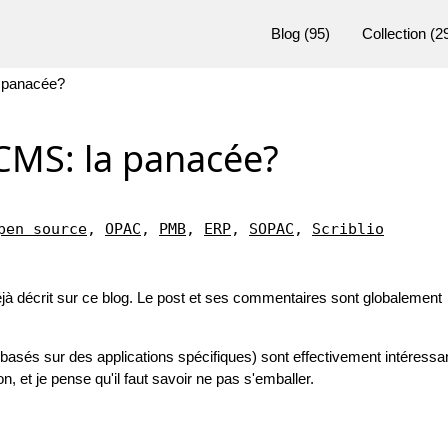
Blog
(95)
Collection
(2
 panacée?
 CMS: la panacée?
pen source
,
OPAC
,
PMB
,
ERP
,
SOPAC
,
Scriblio
 déjà décrit sur ce blog. Le post et ses commentaires sont globalement
és sur des applications spécifiques) sont effectivement intéressa
et je pense qu'il faut savoir ne pas s'emballer.