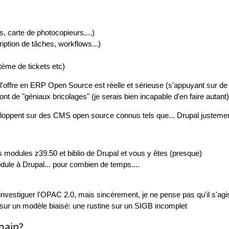
s, carte de photocopieurs,...)
iption de tâches, workflows...)
stème de tickets etc)
 que l'offre en ERP Open Source est réelle et sérieuse (s'appuyant sur 
t de "géniaux bricolages" (je serais bien incapable d'en faire autant)
eloppent sur des CMS open source connus tels que... Drupal justeme
 modules z39.50 et biblio de Drupal et vous y êtes (presque)
module à Drupal... pour combien de temps....
 investiguer l'OPAC 2.0, mais sincèrement, je ne pense pas qu'il s'ag
e sur un modèle biaisé: une rustine sur un SIGB incomplet
main?