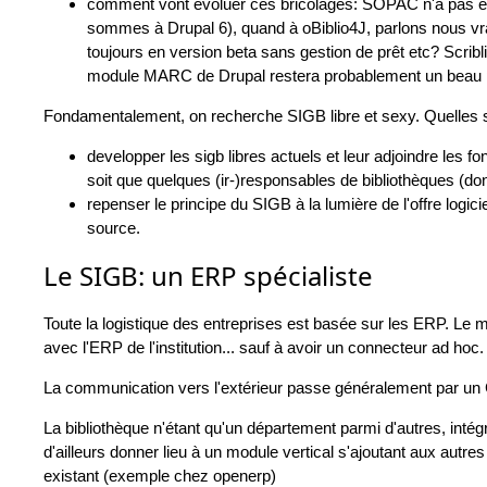
comment vont évoluer ces bricolages: SOPAC n'a pas été 
sommes à Drupal 6), quand à oBiblio4J, parlons nous vra
toujours en version beta sans gestion de prêt etc? Scribl
module MARC de Drupal restera probablement un beau pr
Fondamentalement, on recherche SIGB libre et sexy. Quelles s
developper les sigb libres actuels et leur adjoindre les f
soit que quelques (ir-)responsables de bibliothèques (dont
repenser le principe du SIGB à la lumière de l'offre logici
source.
Le SIGB: un ERP spécialiste
Toute la logistique des entreprises est basée sur les ERP. Le 
avec l'ERP de l'institution... sauf à avoir un connecteur ad hoc.
La communication vers l'extérieur passe généralement par un
La bibliothèque n'étant qu'un département parmi d'autres, intég
d'ailleurs donner lieu à un module vertical s'ajoutant aux autr
existant (exemple chez openerp)