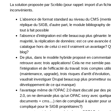
La solution proposée par Scriblio (pour rappel: import d'un fi
inconvénients.
L'absence de format standard au niveau du CMS (mention
réplique du SIGB, d'autre part, le module bibliography d
tout à fait possible
l'absence d'intégration est elle beaucoup plus gênante: les
majorité, la réplication de données: est ce une avancée 
catalogue hors de celui ci est il vraiment un avantage? Qu
blog?
De plus, dans le modèle hybride proposé en commentaire
retrouve avec trois applications! Cela ne me semble pas du
l'intégration et de l'efficacité du travail: trois comptes ut
(maintenance, upgrade), trois risques d'arrêt d'évolutio
vaudrait investiguer Drupal beaucoup plus prometteur ou 
développement de ce qui manque)
l'avantage même de l'OPAC 2.0 étant discuté par des pionn
2.0, on ne demande plus qu'un OPAC sexy avec quelques 
documents = cms....) rien de compliqué à ajouter pour u
compliqué pour le SIGB propriétaires?)