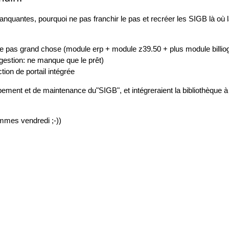
nquantes, pourquoi ne pas franchir le pas et recréer les SIGB là où l
 pas grand chose (module erp + module z39.50 + plus module billiog
estion: ne manque que le prêt)
ion de portail intégrée
ppement et de maintenance du"SIGB", et intégreraient la bibliothèque 
mmes vendredi ;-))