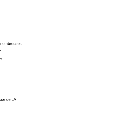
de nombreuses
.
nt
isse de LA