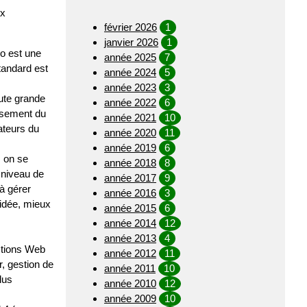
ux
février 2026
1
janvier 2026
1
o est une
année 2025
7
tandard est
année 2024
5
année 2023
3
oute grande
année 2022
6
issement du
année 2021
10
sateurs du
année 2020
11
année 2019
6
: on se
année 2018
8
u niveau de
année 2017
9
 à gérer
année 2016
3
'idée, mieux
année 2015
6
année 2014
12
année 2013
4
nctions Web
année 2012
11
, gestion de
année 2011
10
lus
année 2010
12
année 2009
10