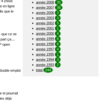
l 4 (nous
année 2008
35
e en ligne
année 2007
36
is que le
année 2006
3
année 2003
3
année 2002
5
année 2001
1
année 2000
4
ns que ce ne
année 1999
6
art ça....
année 1998
6
RP open
année 1997
4
année 1995
1
année 1994
3
année 1993
2
total
244
 double emploi
 et pourrait
ies déjà