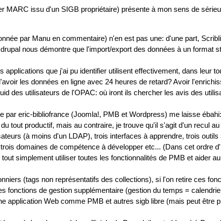
chier MARC issu d'un SIGB propriétaire) présente à mon sens de série
née par Manu en commentaire) n'en est pas une: d'une part, Scribli
e drupal nous démontre que l'import/export des données à un format s
 applications que j'ai pu identifier utilisent effectivement, dans leur t
d'avoir les données en ligne avec 24 heures de retard? Avoir l'enrich
id des utilisateurs de l'OPAC: où iront ils chercher les avis des utili
 par eric-bibliofrance (Joomla!, PMB et Wordpress) me laisse ébahi
 tout productif, mais au contraire, je trouve qu'il s'agit d'un recul a
ilisateurs (à moins d'un LDAP), trois interfaces à apprendre, trois outils
n, trois domaines de compétence à développer etc... (Dans cet ordre d
tout simplement utiliser toutes les fonctionnalités de PMB et aider au
iers (tags non représentatifs des collections), si l'on retire ces fo
fonctions de gestion supplémentaire (gestion du temps = calendrier
ne application Web comme PMB et autres sigb libre (mais peut être p