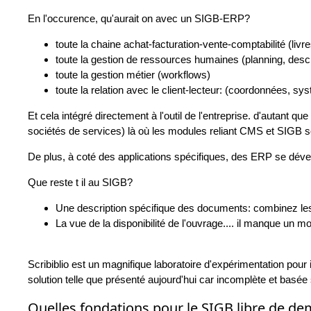
En l'occurence, qu'aurait on avec un SIGB-ERP?
toute la chaine achat-facturation-vente-comptabilité (livre
toute la gestion de ressources humaines (planning, descr
toute la gestion métier (workflows)
toute la relation avec le client-lecteur: (coordonnées, sy
Et cela intégré directement à l'outil de l'entreprise. d'autant
sociétés de services) là où les modules reliant CMS et SIGB son
De plus, à coté des applications spécifiques, des ERP se dév
Que reste t il au SIGB?
Une description spécifique des documents: combinez les
La vue de la disponibilité de l'ouvrage.... il manque un 
Scribiblio est un magnifique laboratoire d'expérimentation pour
solution telle que présenté aujourd'hui car incomplète et basé
Quelles fondations pour le SIGB libre de de