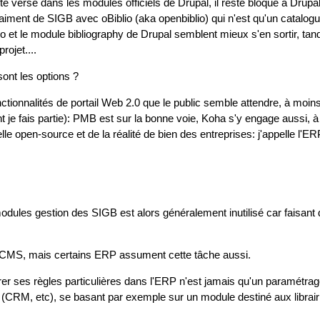
versé dans les modules officiels de Drupal, il reste bloqué à Drupa
iment de SIGB avec oBiblio (aka openbiblio) qui n'est qu'un catalogu
io et le module bibliography de Drupal semblent mieux s'en sortir, tand
ojet....
ont les options ?
onctionnalités de portail Web 2.0 que le public semble attendre, à moi
 je fais partie): PMB est sur la bonne voie, Koha s'y engage aussi, à p
elle open-source et de la réalité de bien des entreprises: j'appelle l'E
modules gestion des SIGB est alors généralement inutilisé car faisant
 CMS, mais certains ERP assument cette tâche aussi.
rer ses règles particulières dans l'ERP n'est jamais qu'un paramétrage
es (CRM, etc), se basant par exemple sur un module destiné aux librair