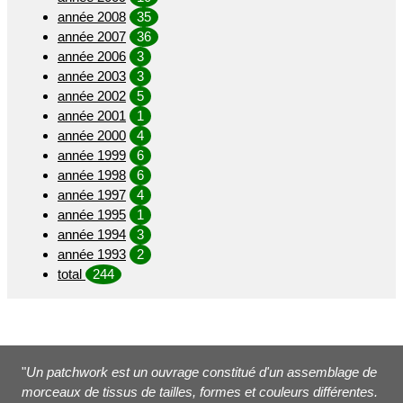
année 2008
35
année 2007
36
année 2006
3
année 2003
3
année 2002
5
année 2001
1
année 2000
4
année 1999
6
année 1998
6
année 1997
4
année 1995
1
année 1994
3
année 1993
2
total
244
"
Un patchwork est un ouvrage constitué d'un assemblage de
morceaux de tissus de tailles, formes et couleurs différentes.