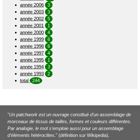
année 2006
3
année 2003
3
année 2002
5
année 2001
1
année 2000
4
année 1999
6
année 1998
6
année 1997
4
année 1995
1
année 1994
3
année 1993
2
total
244
"
Un patchwork est un ouvrage constitué d'un assemblage de
morceaux de tissus de tailles, formes et couleurs différentes.
Par analogie, le mot s'emploie aussi pour un assemblage
d'éléments hétéroclites
." (définition sur Wikipedia).