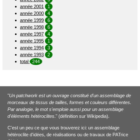
année 2001
1
année 2000
4
année 1999
6
année 1998
6
année 1997
4
année 1995
1
année 1994
3
année 1993
2
total
244
"
Un patchwork est un ouvrage constitué d'un assemblage de
morceaux de tissus de tailles, formes et couleurs différentes.
Par analogie, le mot s'emploie aussi pour un assemblage
d'éléments hétéroclites
." (définition sur Wikipedia).
C'est un peu ce que vous trouverez ici: un assemblage
hétéroclite d'idées, de réalisations ou de travaux de PATrice