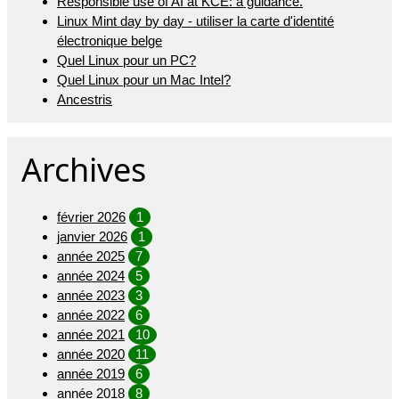
Responsible use of AI at KCE: a guidance.
Linux Mint day by day - utiliser la carte d'identité
électronique belge
Quel Linux pour un PC?
Quel Linux pour un Mac Intel?
Ancestris
Archives
février 2026
1
janvier 2026
1
année 2025
7
année 2024
5
année 2023
3
année 2022
6
année 2021
10
année 2020
11
année 2019
6
année 2018
8