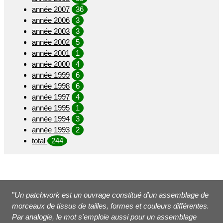
année 2007
36
année 2006
3
année 2003
3
année 2002
5
année 2001
1
année 2000
4
année 1999
6
année 1998
6
année 1997
4
année 1995
1
année 1994
3
année 1993
2
total
244
"
Un patchwork est un ouvrage constitué d'un assemblage de
morceaux de tissus de tailles, formes et couleurs différentes.
Par analogie, le mot s'emploie aussi pour un assemblage