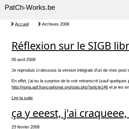
PatCh-Works.be
Accueil
Archives 2008
Réflexion sur le SIGB lib
05 avril 2008
Je reproduis ci-dessous la version intégrale d'un de mes post su
En effet, j'ai eu la surprise de le voir retranscrit (sauf quelqu
http://noria.apf.francophonie.org/spip.php?article146
et je les e
Lire la suite
ça y eeest, j'ai craqueee
29 février 2008