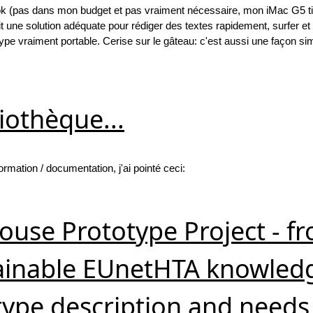
ook (pas dans mon budget et pas vraiment nécessaire, mon iMac G5 ti
 une solution adéquate pour rédiger des textes rapidement, surfer et 
ype vraiment portable. Cerise sur le gâteau: c'est aussi une façon si
iothèque...
rmation / documentation, j'ai pointé ceci:
use Prototype Project - f
stainable EUnetHTA knowled
type description and needs