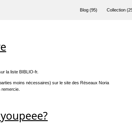
Blog
(95)
Collection
(2
re
r la liste BIBLIO-fr.
es parties moins nécessaires) sur le site des Réseaux Noria
n remercie.
, youpeee?