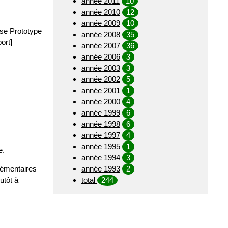
année 2011
10
année 2010
12
année 2009
10
se Prototype
année 2008
35
ort]
année 2007
36
année 2006
3
année 2003
3
année 2002
5
année 2001
1
année 2000
4
année 1999
6
année 1998
6
année 1997
4
année 1995
1
e.
année 1994
3
plémentaires
année 1993
2
utôt à
total
244