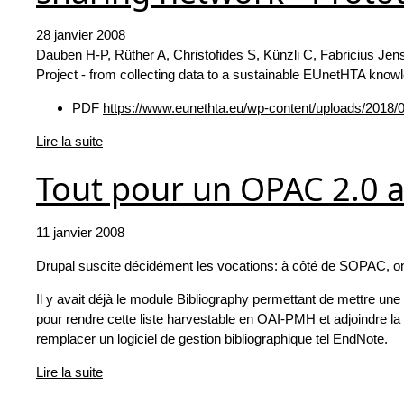
28 janvier 2008
Dauben H-P, Rüther A, Christofides S, Künzli C, Fabricius J
Project - from collecting data to a sustainable EUnetHTA knowl
PDF
https://www.eunethta.eu/wp-content/uploads/2018/
Lire la suite
Tout pour un OPAC 2.0 a
11 janvier 2008
Drupal suscite décidément les vocations: à côté de SOPAC, on
Il y avait déjà le module Bibliography permettant de mettre un
pour rendre cette liste harvestable en OAI-PMH et adjoindre l
remplacer un logiciel de gestion bibliographique tel EndNote.
Lire la suite