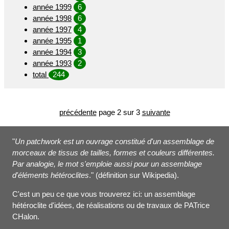
année 1999
6
année 1998
6
année 1997
4
année 1995
1
année 1994
3
année 1993
2
total
244
précédente
page 2 sur 3
suivante
"
Un patchwork est un ouvrage constitué d'un assemblage de
morceaux de tissus de tailles, formes et couleurs différentes.
Par analogie, le mot s'emploie aussi pour un assemblage
d'éléments hétéroclites
." (définition sur Wikipedia).
C'est un peu ce que vous trouverez ici: un assemblage
hétéroclite d'idées, de réalisations ou de travaux de PATrice
CHalon.